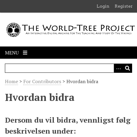
S
Login
Register
k
i
p
t
o
m
MENU
a
i
n
c
Home
>
For Contributors
>
Hvordan bidra
o
n
Hvordan bidra
t
e
n
Dersom du vil bidra, vennligst følg
t
beskrivelsen under: