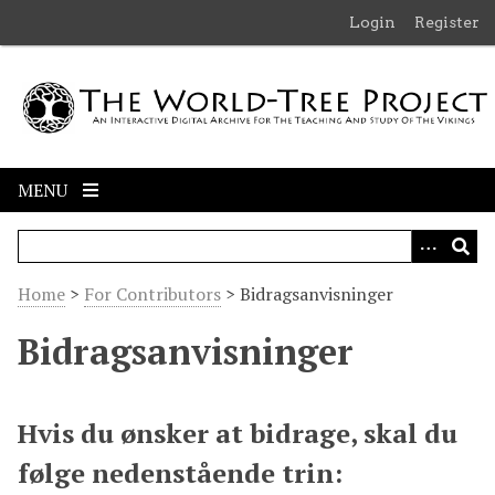
S
Login
Register
k
i
p
t
o
m
MENU
a
i
n
c
Home
>
For Contributors
>
Bidragsanvisninger
o
n
Bidragsanvisninger
t
e
n
Hvis du ønsker at bidrage, skal du
t
følge nedenstående trin: